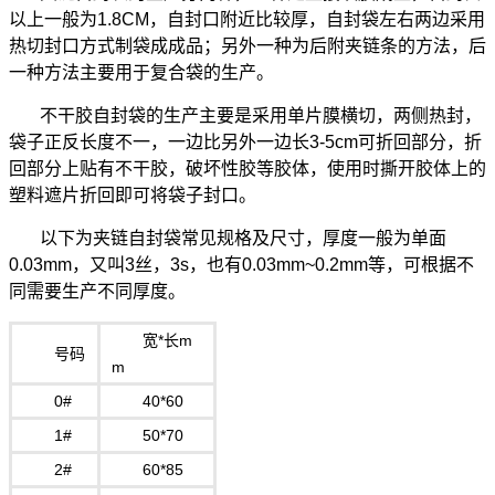
以上一般为1.8CM，自封口附近比较厚，自封袋左右两边采用
热切封口方式制袋成成品；另外一种为后附夹链条的方法，后
一种方法主要用于复合袋的生产。
不干胶自封袋的生产主要是采用单片膜横切，两侧热封，
袋子正反长度不一，一边比另外一边长3-5cm可折回部分，折
回部分上贴有不干胶，破坏性胶等胶体，使用时撕开胶体上的
塑料遮片折回即可将袋子封口。
以下为夹链自封袋常见规格及尺寸，厚度一般为单面
0.03mm，又叫3丝，3s，也有0.03mm~0.2mm等，可根据不
同需要生产不同厚度。
宽*长m
号码
m
0#
40*60
1#
50*70
2#
60*85