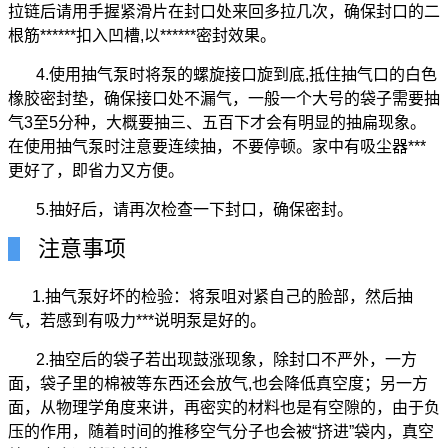
拉链后请用手握紧滑片在封口处来回多拉几次，确保封口的二
根筋******扣入凹槽,以******密封效果。
4.使用抽气泵时将泵的螺旋接口旋到底,抵住抽气口的白色
橡胶密封垫，确保接口处不漏气，一般一个大号的袋子需要抽
气3至5分种，大概要抽三、五百下才会有明显的抽扁现象。
在使用抽气泵时注意要连续抽，不要停顿。家中有吸尘器***
更好了，即省力又方便。
5.抽好后，请再次检查一下封口，确保密封。
注意事项
1.
抽气泵
好坏的检验：将泵咀对紧自己的脸部，然后抽
气，若感到有吸力***说明泵是好的。
2.抽空后的袋子若出现鼓涨现象，除封口不严外，一方
面，袋子里的棉被等东西还会放气,也会降低
真空度
；另一方
面，从物理学角度来讲，再密实的材料也是有空隙的，由于负
压的作用，随着时间的推移空气分子也会被“挤进”袋内，真空