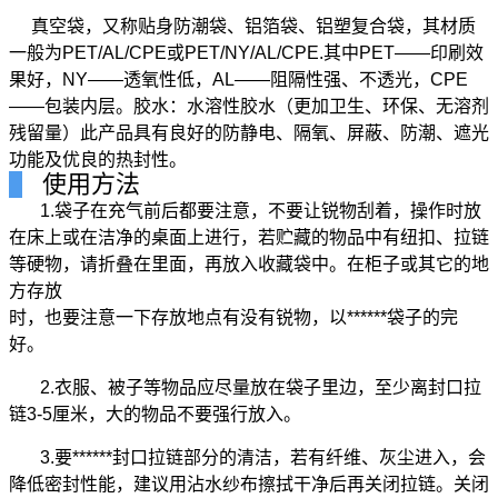
真空袋，又称贴身防潮袋、铝箔袋、铝塑复合袋，其材质
一般为PET/AL/CPE或PET/NY/AL/CPE.其中PET——印刷效
果好，NY——透氧性低，AL——阻隔性强、不透光，CPE
——包装内层。胶水：水溶性胶水（更加卫生、环保、无溶剂
残留量）此产品具有良好的防静电、隔氧、屏蔽、防潮、遮光
功能及优良的热封性。
使用方法
1.袋子在充气前后都要注意，不要让锐物刮着，操作时放
在床上或在洁净的桌面上进行，若贮藏的物品中有纽扣、
拉链
等硬物，请折叠在里面，再放入收藏袋中。在柜子或其它的地
方存放
时，也要注意一下存放地点有没有锐物，以******袋子的完
好。
2.衣服、被子等物品应尽量放在袋子里边，至少离封口拉
链3-5厘米，大的物品不要强行放入。
3.要******封口拉链部分的清洁，若有纤维、灰尘进入，会
降低密封性能，建议用沾水纱布擦拭干净后再关闭拉链。关闭