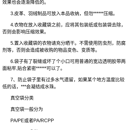
效果也会逐渐降低的。
3.皮革、羽绒制品可放入本品收纳，但勿******压缩。
4.衣物在放入收藏袋之前，应将其包装纸或包装袋去除，
否则会影响压缩效果。
5.置入收藏袋的衣物请充分晒干。不需使用防虫剂，
防腐
剂
等，否则会造成被收购的物品变色、变质等。
6.袋子有了裂缝或坏了个小口可用普通的宽边
透明胶带
两
面粘牢,贴合紧密******可以了。
7、防止袋子里有过多水气遗留，如果某个地方温度比较
低的话，***会凝结成水珠。
真空袋分类
真空袋一般分为
PA/PE或者PA/RCPP