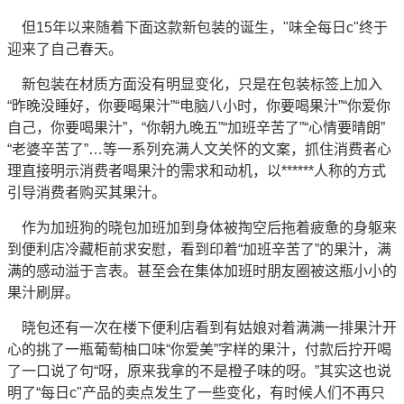
但15年以来随着下面这款新包装的诞生，"味全每日c"终于
迎来了自己春天。
新包装在材质方面没有明显变化，只是在包装
标签
上加入
“昨晚没睡好，你要喝果汁”“电脑八小时，你要喝果汁”“你爱你
自己，你要喝果汁”，“你朝九晚五”“加班辛苦了”“心情要晴朗”
“老婆辛苦了”…等一系列充满人文关怀的文案，抓住消费者心
理直接明示消费者喝果汁的需求和动机，以******人称的方式
引导消费者购买其果汁。
作为加班狗的晓包加班加到身体被掏空后拖着疲惫的身躯来
到便利店冷藏柜前求安慰，看到印着“加班辛苦了”的果汁，满
满的感动溢于言表。甚至会在集体加班时朋友圈被这瓶小小的
果汁刷屏。
晓包还有一次在楼下便利店看到有姑娘对着满满一排果汁开
心的挑了一瓶葡萄柚口味“你爱美”字样的果汁，付款后拧开喝
了一口说了句“呀，原来我拿的不是橙子味的呀。”其实这也说
明了“每日c"产品的卖点发生了一些变化，有时候人们不再只