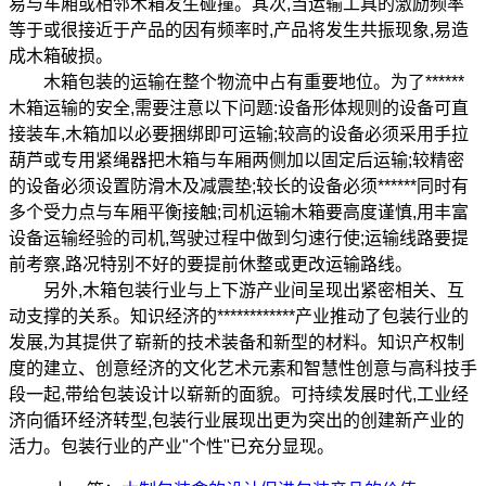
易与车厢或相邻木箱发生碰撞。其次,当运输工具的激励频率
等于或很接近于产品的因有频率时,产品将发生共振现象,易造
成木箱破损。
木箱包装的运输在整个物流中占有重要地位。为了******
木箱运输的安全,需要注意以下问题:设备形体规则的设备可直
接装车,木箱加以必要捆绑即可运输;较高的设备必须采用手拉
葫芦或专用紧绳器把木箱与车厢两侧加以固定后运输;较精密
的设备必须设置防滑木及减震垫;较长的设备必须******同时有
多个受力点与车厢平衡接触;司机运输木箱要高度谨慎,用丰富
设备运输经验的司机,驾驶过程中做到匀速行使;运输线路要提
前考察,路况特别不好的要提前休整或更改运输路线。
另外,木箱包装行业与上下游产业间呈现出紧密相关、互
动支撑的关系。知识经济的************产业推动了包装行业的
发展,为其提供了崭新的技术装备和新型的材料。知识产权制
度的建立、创意经济的文化艺术元素和智慧性创意与高科技手
段一起,带给包装设计以崭新的面貌。可持续发展时代,工业经
济向循环经济转型,包装行业展现出更为突出的创建新产业的
活力。包装行业的产业"个性"已充分显现。